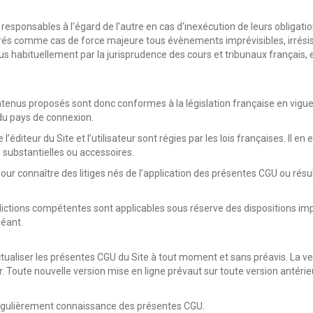
us responsables à l'égard de l'autre en cas d'inexécution de leurs obligat
és comme cas de force majeure tous évènements imprévisibles, irrésist
s habituellement par la jurisprudence des cours et tribunaux français, en
ontenus proposés sont donc conformes à la législation française en vigueu
 du pays de connexion.
’éditeur du Site et l’utilisateur sont régies par les lois françaises. Il en
s substantielles ou accessoires.
ur connaître des litiges nés de l’application des présentes CGU ou résul
uridictions compétentes sont applicables sous réserve des dispositions im
héant.
’actualiser les présentes CGU du Site à tout moment et sans préavis. La ve
isateur. Toute nouvelle version mise en ligne prévaut sur toute version a
e régulièrement connaissance des présentes CGU.