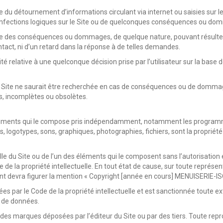
 du détournement d’informations circulant via internet ou saisies sur le 
 infections logiques sur le Site ou de quelconques conséquences ou do
ble des conséquences ou dommages, de quelque nature, pouvant résulter
tact, ni d’un retard dans la réponse à de telles demandes.
lité relative à une quelconque décision prise par l’utilisateur sur la base
 du Site ne saurait être recherchée en cas de conséquences ou de dommag
tes, incomplètes ou obsolètes.
s éléments qui le compose pris indépendamment, notamment les program
logotypes, sons, graphiques, photographies, fichiers, sont la propriété ex
le du Site ou de l’un des éléments qui le composent sans l’autorisation e
de la propriété intellectuelle. En tout état de cause, sur toute représen
nt devra figurer la mention « Copyright [année en cours] MENUISERIE-I
es par le Code de la propriété intellectuelle et est sanctionnée toute ex
 de données.
 des marques déposées par l’éditeur du Site ou par des tiers. Toute repro