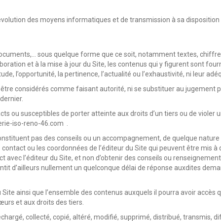
tés d’évolution des moyens informatiques et de transmission à sa disposit
uments,… sous quelque forme que ce soit, notamment textes, chiffres, i
élaboration et à la mise à jour du Site, les contenus qui y figurent sont fo
tude, l’opportunité, la pertinence, l’actualité ou l’exhaustivité, ni leur adé
 être considérés comme faisant autorité, ni se substituer au jugement per
dernier.
ts ou susceptibles de porter atteinte aux droits d’un tiers ou de violer un
erie-iso-reno-46.com .
constituent pas des conseils ou un accompagnement, de quelque nature
e contact ou les coordonnées de l’éditeur du Site qui peuvent être mis à 
ct avec l’éditeur du Site, et non d’obtenir des conseils ou renseignemen
antit d’ailleurs nullement un quelconque délai de réponse auxdites dem
s du Site ainsi que l’ensemble des contenus auxquels il pourra avoir acc
urs et aux droits des tiers.
échargé, collecté, copié, altéré, modifié, supprimé, distribué, transmis, d