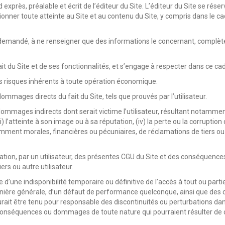
exprès, préalable et écrit de l’éditeur du Site. L’éditeur du Site se réser
ionner toute atteinte au Site et au contenu du Site, y compris dans le cad
est demandé, à ne renseigner que des informations le concernant, complète
il fait du Site et de ses fonctionnalités, et s’engage à respecter dans ce
r les risques inhérents à toute opération économique.
mmages directs du fait du Site, tels que prouvés par l’utilisateur.
mmages indirects dont serait victime l’utilisateur, résultant notamment d
(iii) l’atteinte à son image ou à sa réputation, (iv) la perte ou la corrup
amment morales, financières ou pécuniaires, de réclamations de tiers ou 
iolation, par un utilisateur, des présentes CGU du Site et des conséque
iers ou autre utilisateur.
 d’une indisponibilité temporaire ou définitive de l’accès à tout ou part
 manière générale, d’un défaut de performance quelconque, ainsi que 
rait être tenu pour responsable des discontinuités ou perturbations dans l
es conséquences ou dommages de toute nature qui pourraient résulter d