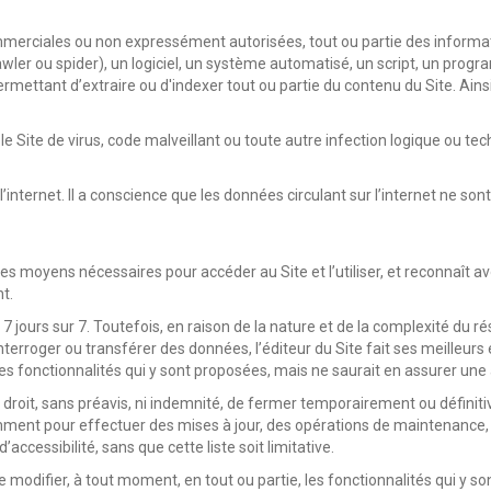
commerciales ou non expressément autorisées, tout ou partie des informat
awler ou spider), un logiciel, un système automatisé, un script, un pro
ermettant d’extraire ou d'indexer tout ou partie du contenu du Site. Ai
 le Site de virus, code malveillant ou toute autre infection logique ou tec
de l’internet. Il a conscience que les données circulant sur l’internet n
s moyens nécessaires pour accéder au Site et l’utiliser, et reconnaît avo
t.
 7 jours sur 7. Toutefois, en raison de la nature et de la complexité du r
terroger ou transférer des données, l’éditeur du Site fait ses meilleurs
t des fonctionnalités qui y sont proposées, mais ne saurait en assurer une 
e droit, sans préavis, ni indemnité, de fermer temporairement ou définiti
amment pour effectuer des mises à jour, des opérations de maintenance
ccessibilité, sans que cette liste soit limitative.
de modifier, à tout moment, en tout ou partie, les fonctionnalités qui y 