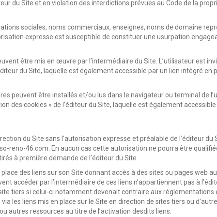
teur du Site et en violation des interdictions prévues au Code de la propr
ations sociales, noms commerciaux, enseignes, noms de domaine reproduit
torisation expresse est susceptible de constituer une usurpation engagea
nt être mis en œuvre par l’intermédiaire du Site. L’utilisateur est invi
diteur du Site, laquelle est également accessible par un lien intégré en
s peuvent être installés et/ou lus dans le navigateur ou terminal de l’utili
ion des cookies » de l’éditeur du Site, laquelle est également accessible
direction du Site sans l’autorisation expresse et préalable de l’éditeur du
-reno-46.com. En aucun cas cette autorisation ne pourra être qualifiée d
tirés à première demande de l’éditeur du Site.
n place des liens sur son Site donnant accès à des sites ou pages web aut
t accéder par l’intermédiaire de ces liens n’appartiennent pas à l’éditeur
site tiers si celui-ci notamment devenait contraire aux réglementations e
 via les liens mis en place sur le Site en direction de sites tiers ou d’au
u autres ressources au titre de l’activation desdits liens.