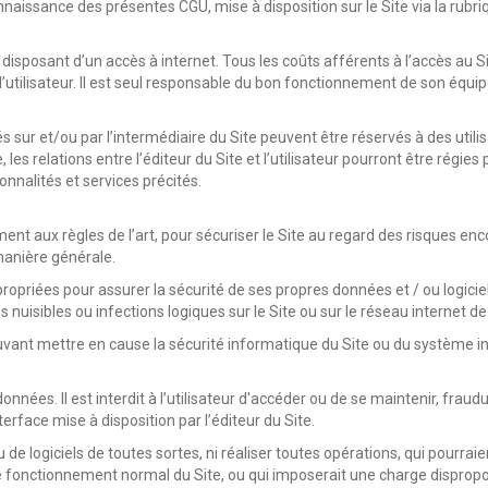
onnaissance des présentes CGU, mise à disposition sur le Site via la rubri
r disposant d’un accès à internet. Tous les coûts afférents à l’accès au Sit
 l’utilisateur. Il est seul responsable du bon fonctionnement de son équ
és sur et/ou par l’intermédiaire du Site peuvent être réservés à des uti
, les relations entre l’éditeur du Site et l’utilisateur pourront être régi
nnalités et services précités.
ent aux règles de l’art, pour sécuriser le Site au regard des risques encou
manière générale.
ropriées pour assurer la sécurité de ses propres données et / ou logici
s nuisibles ou infections logiques sur le Site ou sur le réseau internet 
vant mettre en cause la sécurité informatique du Site ou du système inf
ées. Il est interdit à l’utilisateur d'accéder ou de se maintenir, fraudu
terface mise à disposition par l’éditeur du Site.
ou de logiciels de toutes sortes, ni réaliser toutes opérations, qui pourrai
 le fonctionnement normal du Site, ou qui imposerait une charge disprop